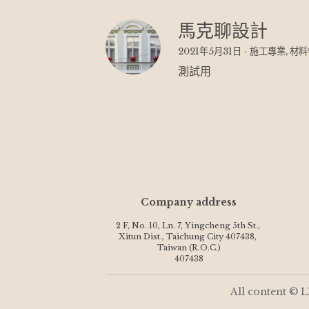
馬克聊設計
2021年5月31日
·
施工專業,
材料
測試用
Company address
2 F, No. 10, Ln. 7, Yingcheng 5th St., 
Xitun Dist., Taichung City 407438, 
Taiwan (R.O.C.)
407438
All content © L