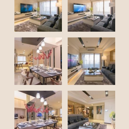
西屯區│櫻城五街
星境界│A10
日式簡約
CONTACT
清水區│遠雄之星
御賦苑│A6
時尚現代
SPECIFICATION
連絡我們
南屯區│創世紀
新北市│上上禮
簡約自然
系統櫃板材
搜索
星境界│A9
現代簡約
室裝許可說明
西屯區│音樂花園
奢華大器
小孩房
商業空間