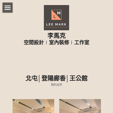
首頁
PROFILE
李馬克
SERVICE
關於我們
空間設計
∣
室內裝修
∣
工作室
學、經歷
作品集_2026
服務項目
工作流程
作品集_2025、2024
清水區│遠雄之星
收費標準
北屯區│國聚知青
作品集_2023
北屯區│熱河泉
北屯│登陽廊香│王公館
簡約自然
北屯區│熱河泉
北屯區│梅亭街
作品集_2022
民雄鄉│贊園雙福
竹東鎮│春福東綻
北屯區│萌未來
作品集_依風格區分
星境界│A8
西屯區│中港白宮
南屯區│傑出名門
九龍街│凱悅
透天設計
北歐清新