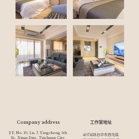
Company address
工作室地址
2 F, No. 10, Ln. 7, Yingcheng 5th 
407438台中市西屯區
St., Xitun Dist., Taichung City 